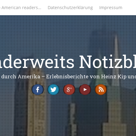
o American readers…
Datenschutzerklärung
Impressum
derweits Notizb
 durch Amerika – Erlebnisberichte von Heinz Kip u