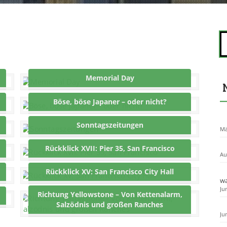
S
u
c
h
e
Memorial Day
n
n
Böse, böse Japaner – oder nicht?
a
c
Sonntagszeitungen
h
Mä
:
Rückklick XVII: Pier 35, San Francisco
Au
Rückklick XV: San Francisco City Hall
wa
Ju
Richtung Yellowstone – Von Kettenalarm,
Salzödnis und großen Ranches
Ju