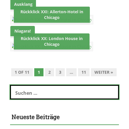
Ausklang
Rückklick XXI: Allerton-Hotel in
Chicago
Niagara!
Rückklick XX: London House in
Chicago
1 OF 11
1
2
3
…
11
WEITER »
S
u
c
h
e
Neueste Beiträge
n
n
a