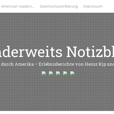
o American readers…
Datenschutzerklärung
Impressum
derweits Notizb
 durch Amerika – Erlebnisberichte von Heinz Kip u