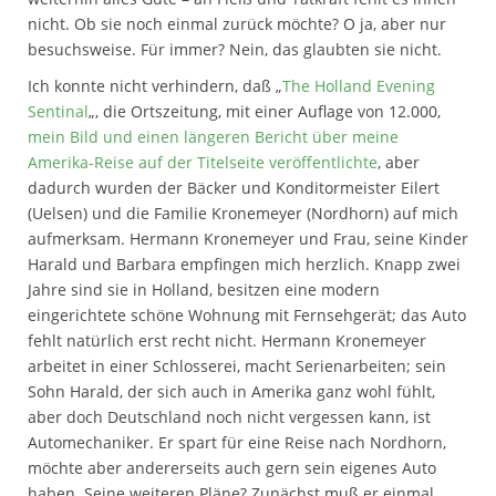
nicht. Ob sie noch einmal zurück möchte? O ja, aber nur
besuchsweise. Für immer? Nein, das glaubten sie nicht.
Ich konnte nicht verhindern, daß „
The Holland Evening
Sentinal
„, die Ortszeitung, mit einer Auflage von 12.000,
mein Bild und einen längeren Bericht über meine
Amerika-Reise auf der Titelseite veröffentlichte
, aber
dadurch wurden der Bäcker und Konditormeister Eilert
(Uelsen) und die Familie Kronemeyer (Nordhorn) auf mich
aufmerksam. Hermann Kronemeyer und Frau, seine Kinder
Harald und Barbara empfingen mich herzlich. Knapp zwei
Jahre sind sie in Holland, besitzen eine modern
eingerichtete schöne Wohnung mit Fernsehgerät; das Auto
fehlt natürlich erst recht nicht. Hermann Kronemeyer
arbeitet in einer Schlosserei, macht Serienarbeiten; sein
Sohn Harald, der sich auch in Amerika ganz wohl fühlt,
aber doch Deutschland noch nicht vergessen kann, ist
Automechaniker. Er spart für eine Reise nach Nordhorn,
möchte aber andererseits auch gern sein eigenes Auto
haben. Seine weiteren Pläne? Zunächst muß er einmal