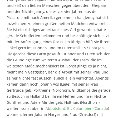
und saß den lieben Menschen gegenüber, dem Ehepaar
und der Nichte Jenny, die es vor vier Jahren aus der
Piccardie mit nach Amerika genommen hat. Jenny hat sich
inzwischen zu einem großen netten Mädchen entwickelt.
Sie ist ein richtiges amerikanisches Girl geworden, hatte
gerade Schulferien bekommen und beschäftigte sich letzt
mit der Anfertigung eines Rocks. Im übrigen hilft sie ihrem
Onkel gern im Hühner- und im Putenstall. 1937 hat Jan
Diekjacobs diese Farm gekauft. Hühner und Puten schufen
die Grundlage zum weiteren Ausbau der Farm, die im
weitesten Maße mechanisiert ist. Sonst ginge es ja nicht,
meint mein Gastgeber, der die Arbeit mit seiner Frau und
seiner Nichte fast ausschließlich allein verrichtet. Abends
kamen dann noch Johann Vos (Lage) mit seiner Frau
Gertruida geb. Portheine (Nordhorn, Gildkamp), die gerade
zu Besuch in Holland bei ihrem Neffen und ihrer Nichte
Günther und Adele Minder geb. Holthuis (Nordhorn)
weilten, sonst aber in
Abbotsford
,
Br. Columbien
(
Canada
)
wohnen, ferner Johann Harger und Frau (Grasdorf) mit