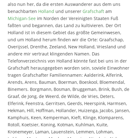
also nun her, da die ersten Auswanderer aus dem uns
benachbarten
Holland
und unserer
Grafschaft
am
Michigan-See
im Norden der Vereinigten Staaten Fuß
faßten und begannen, das Land zu kultivieren. Der Ort
Holland ist in diesem Gebiet das größte Gemeinwesen,
und um Holland herum finden wir die Orte: Graafschap,
Overijssel, Drenthe, Zeeland, New Holland, Vriesland und
andere mir vertraut klingenden Namen. Das
Telefonverzeichnis von Holland könnte fast bei uns in der
Grafschaft herausgegeben worden sein, soviele Einwohner
tragen Grafschafter Familiennamen: Aalderink, Alferink,
Arends, Arens, Bauman, Boerman, Boeskool, Bloemendal,
Binemers. Borgmann, Bosman, Bruggeman, Brink, Bush, de
Graaf, de Jong, de Weerd, de Wilde, de Vries, Deters,
Elferink, Feenstra, Gerritsen, Geerds, Heerspink, Harmsen,
Hekman, Hill, Hoffman, Hollander, Huizenga, Jacobs, Jansen,
Kamphuis, Keen, Kemperman, Kieft, Klinge, Klomparens,
Rotoll, Koetsier, Koning, Kotman, Kuhlman, Kuite,
Kronemeyer, Laman, Lauenstein, Lemmen, Lohman,