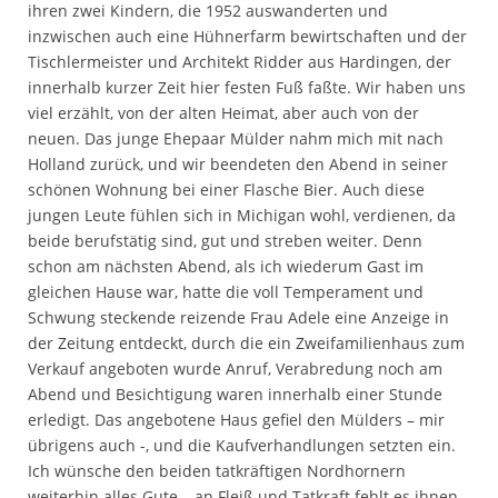
ihren zwei Kindern, die 1952 auswanderten und
inzwischen auch eine Hühnerfarm bewirtschaften und der
Tischlermeister und Architekt Ridder aus Hardingen, der
innerhalb kurzer Zeit hier festen Fuß faßte. Wir haben uns
viel erzählt, von der alten Heimat, aber auch von der
neuen. Das junge Ehepaar Mülder nahm mich mit nach
Holland zurück, und wir beendeten den Abend in seiner
schönen Wohnung bei einer Flasche Bier. Auch diese
jungen Leute fühlen sich in Michigan wohl, verdienen, da
beide berufstätig sind, gut und streben weiter. Denn
schon am nächsten Abend, als ich wiederum Gast im
gleichen Hause war, hatte die voll Temperament und
Schwung steckende reizende Frau Adele eine Anzeige in
der Zeitung entdeckt, durch die ein Zweifamilienhaus zum
Verkauf angeboten wurde Anruf, Verabredung noch am
Abend und Besichtigung waren innerhalb einer Stunde
erledigt. Das angebotene Haus gefiel den Mülders – mir
übrigens auch -, und die Kaufverhandlungen setzten ein.
Ich wünsche den beiden tatkräftigen Nordhornern
weiterhin alles Gute – an Fleiß und Tatkraft fehlt es ihnen