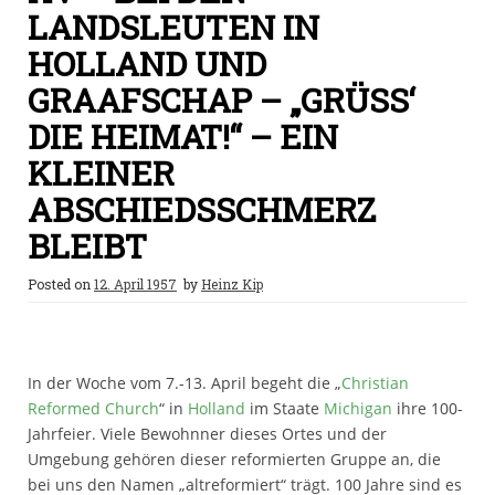
LANDSLEUTEN IN
HOLLAND UND
GRAAFSCHAP – „GRÜSS‘ D
IE HEIMAT!“ – EIN K
LEINER A
BSCHIEDSSCHMERZ B
LEIBT
Posted on
12. April 1957
by
Heinz Kip
In der Woche vom 7.-13. April begeht die „
Christian
Reformed Church
“ in
Holland
im Staate
Michigan
ihre 100-
Jahrfeier. Viele Bewohnner dieses Ortes und der
Umgebung gehören dieser reformierten Gruppe an, die
bei uns den Namen „altreformiert“ trägt. 100 Jahre sind es