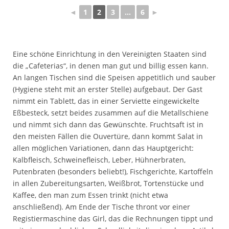
◄
1
2
3
...
6
►
Eine schöne Einrichtung in den Vereinigten Staaten sind
die „Cafeterias“, in denen man gut und billig essen kann.
An langen Tischen sind die Speisen appetitlich und sauber
(Hygiene steht mit an erster Stelle) aufgebaut. Der Gast
nimmt ein Tablett, das in einer Serviette eingewickelte
Eßbesteck, setzt beides zusammen auf die Metallschiene
und nimmt sich dann das Gewünschte. Fruchtsaft ist in
den meisten Fällen die Ouvertüre, dann kommt Salat in
allen möglichen Variationen, dann das Hauptgericht:
Kalbfleisch, Schweinefleisch, Leber, Hühnerbraten,
Putenbraten (besonders beliebt!), Fischgerichte, Kartoffeln
in allen Zubereitungsarten, Weißbrot, Tortenstücke und
Kaffee, den man zum Essen trinkt (nicht etwa
anschließend). Am Ende der Tische thront vor einer
Registiermaschine das Girl, das die Rechnungen tippt und