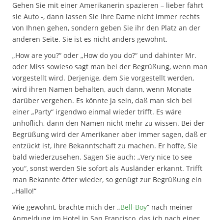
Gehen Sie mit einer Amerikanerin spazieren – lieber fährt
sie Auto -, dann lassen Sie Ihre Dame nicht immer rechts
von Ihnen gehen, sondern geben Sie ihr den Platz an der
anderen Seite. Sie ist es nicht anders gewöhnt.
„How are you?“ oder „How do you do?“ und dahinter Mr.
oder Miss sowieso sagt man bei der Begrüßung, wenn man
vorgestellt wird. Derjenige, dem Sie vorgestellt werden,
wird ihren Namen behalten, auch dann, wenn Monate
darüber vergehen. Es könnte ja sein, daß man sich bei
einer „Party“ irgendwo einmal wieder trifft. Es wäre
unhöflich, dann den Namen nicht mehr zu wissen. Bei der
Begrüßung wird der Amerikaner aber immer sagen, daß er
entzückt ist, Ihre Bekanntschaft zu machen. Er hoffe, Sie
bald wiederzusehen. Sagen Sie auch: „Very nice to see
you“, sonst werden Sie sofort als Ausländer erkannt. Trifft
man Bekannte öfter wieder, so genügt zur Begrüßung ein
„Hallo!“
Wie gewohnt, brachte mich der „
Bell-Boy
“ nach meiner
Anmeldung im Hotel in San Francisco, das ich nach einer