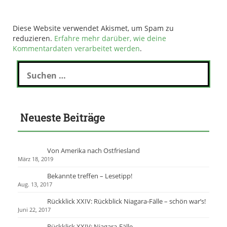
Diese Website verwendet Akismet, um Spam zu
reduzieren.
Erfahre mehr darüber, wie deine
Kommentardaten verarbeitet werden
.
S
u
c
h
e
Neueste Beiträge
n
n
a
c
Von Amerika nach Ostfriesland
h
März 18, 2019
:
Bekannte treffen – Lesetipp!
Aug. 13, 2017
Rückklick XXIV: Rückblick Niagara-Fälle – schön war’s!
Juni 22, 2017
Rückklick XXIV: Niagara-Fälle