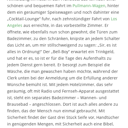
schönen und bequemen Fahrt im
Pullmann-Wagen
, hinter
dem ein geräumiger Speisewagen und noch dahinter eine
„Cocktail-Lounge“ fuhr, nach zehnstündiger Fahrt von
Los
Angeles
aus erreichte, in das vorbestellte Zimmer. Er
öffnete, wie ebenfalls nun schon gewohnt, die Türen zum
Badezimmer, zu den Schränken, knipste an jedem Schalter
das Licht an, um mir stillschweigend zu sagen: „Sir, es ist
alles in Ordnung!“ Der „Bell-Boy“ erwartet ein Trinkgeld,
und hat er es, so ist er für die Tage des Aufenthalts zu
jedem Dienst gern bereit. Er besorgt zum Beispiel die
Wäsche, die man gewaschen haben möchte, während der
Clerk unten bei der Anmeldung um die Erfüllung anderer
Wünsche bemüht ist. Mit jedem Hotelzimmer, das sehr
geräumig, oft mit Radio und Fernseh-Apparat ausgestattet
ist, steht ein separates Badezimmer – Wannen- und
Brausebad – angeschlossen. Dort ist auch alles andere zu
finden, das der Mensch nun einmal gebraucht. Mit
Sicherheit findet der Gast drei Stück Seife vor, Handtücher
in genügenden Mengen, mit Sicherheit auch eine Bibel,