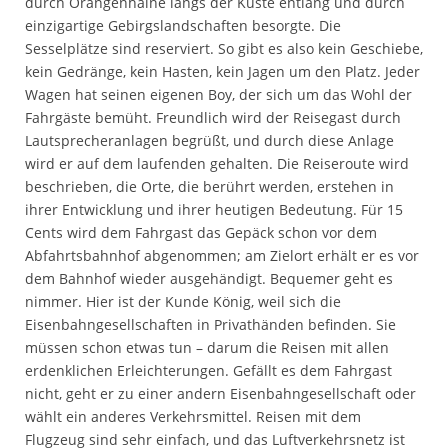
durch Orangenhaine längs der Küste entlang und durch
einzigartige Gebirgslandschaften besorgte. Die
Sesselplätze sind reserviert. So gibt es also kein Geschiebe,
kein Gedränge, kein Hasten, kein Jagen um den Platz. Jeder
Wagen hat seinen eigenen Boy, der sich um das Wohl der
Fahrgäste bemüht. Freundlich wird der Reisegast durch
Lautsprecheranlagen begrüßt, und durch diese Anlage
wird er auf dem laufenden gehalten. Die Reiseroute wird
beschrieben, die Orte, die berührt werden, erstehen in
ihrer Entwicklung und ihrer heutigen Bedeutung. Für 15
Cents wird dem Fahrgast das Gepäck schon vor dem
Abfahrtsbahnhof abgenommen; am Zielort erhält er es vor
dem Bahnhof wieder ausgehändigt. Bequemer geht es
nimmer. Hier ist der Kunde König, weil sich die
Eisenbahngesellschaften in Privathänden befinden. Sie
müssen schon etwas tun – darum die Reisen mit allen
erdenklichen Erleichterungen. Gefällt es dem Fahrgast
nicht, geht er zu einer andern Eisenbahngesellschaft oder
wählt ein anderes Verkehrsmittel. Reisen mit dem
Flugzeug sind sehr einfach, und das Luftverkehrsnetz ist