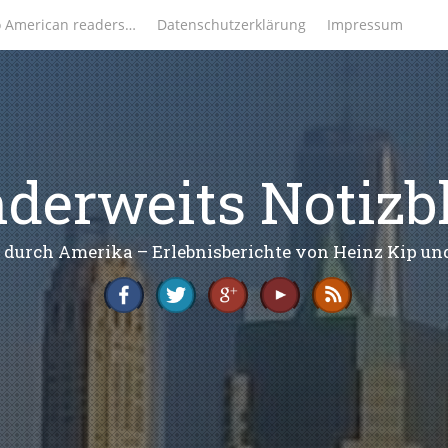
o American readers…
Datenschutzerklärung
Impressum
derweits Notizb
 durch Amerika – Erlebnisberichte von Heinz Kip u