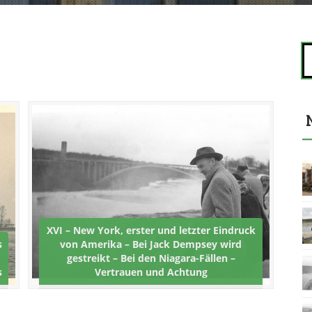
S
u
c
h
e
n
n
a
c
h
:
XVI – New York, erster und letzter Eindruck
s
von Amerika – Bei Jack Dempsey wird
gestreikt – Bei den Niagara-Fällen –
s
Vertrauen und Achtung