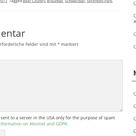
 2017
Tagged
Bear Country
,
Braunbär
,
Schwarzbär
,
Serengeti-Park
,
A
entar
rforderliche Felder sind mit
*
markiert
 sent to a server in the USA only for the purpose of spam
nformation on Akismet and GDPR
.