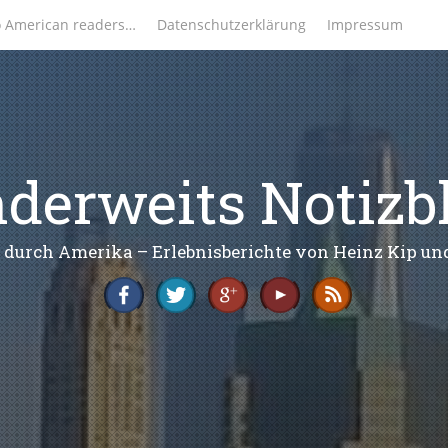
o American readers…
Datenschutzerklärung
Impressum
derweits Notizb
 durch Amerika – Erlebnisberichte von Heinz Kip u