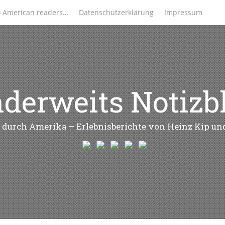
o American readers…
Datenschutzerklärung
Impressum
derweits Notizb
 durch Amerika – Erlebnisberichte von Heinz Kip u