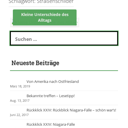
Schlagwort:
Straßenschilder
Kleine Unterschiede des
Alltags
S
u
c
h
e
Neueste Beiträge
n
n
a
c
Von Amerika nach Ostfriesland
h
März 18, 2019
:
Bekannte treffen – Lesetipp!
Aug. 13, 2017
Rückklick XXIV: Rückblick Niagara-Fälle – schön war’s!
Juni 22, 2017
Rückklick XXIV: Niagara-Fälle