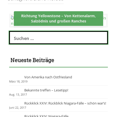
Richtung Yellowstone – Von Kettenalarm,
Salzödnis und großen Ranches
S
u
c
h
e
Neueste Beiträge
n
n
a
c
Von Amerika nach Ostfriesland
h
März 18, 2019
:
Bekannte treffen – Lesetipp!
Aug. 13, 2017
Rückklick XXIV: Rückblick Niagara-Fälle – schön war’s!
Juni 22, 2017
Rückklick XXIV: Niagara-Fälle