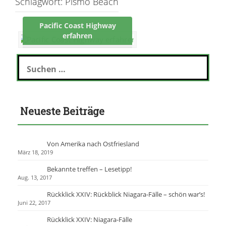
Schlagwort:
Pismo Beach
Pacific Coast Highway
erfahren
S
u
c
h
e
Neueste Beiträge
n
n
a
c
Von Amerika nach Ostfriesland
h
März 18, 2019
:
Bekannte treffen – Lesetipp!
Aug. 13, 2017
Rückklick XXIV: Rückblick Niagara-Fälle – schön war’s!
Juni 22, 2017
Rückklick XXIV: Niagara-Fälle