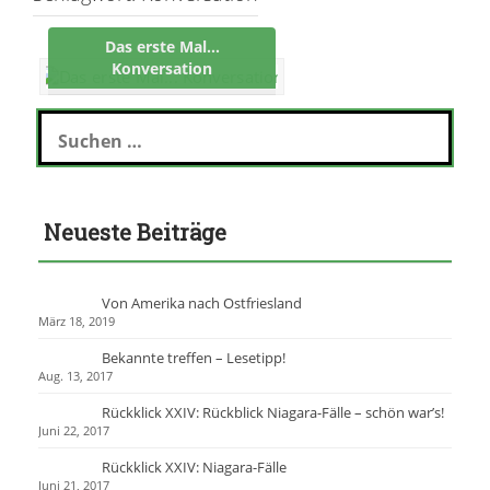
Das erste Mal…
Konversation
S
u
c
h
e
Neueste Beiträge
n
n
a
c
Von Amerika nach Ostfriesland
h
März 18, 2019
:
Bekannte treffen – Lesetipp!
Aug. 13, 2017
Rückklick XXIV: Rückblick Niagara-Fälle – schön war’s!
Juni 22, 2017
Rückklick XXIV: Niagara-Fälle
Juni 21, 2017