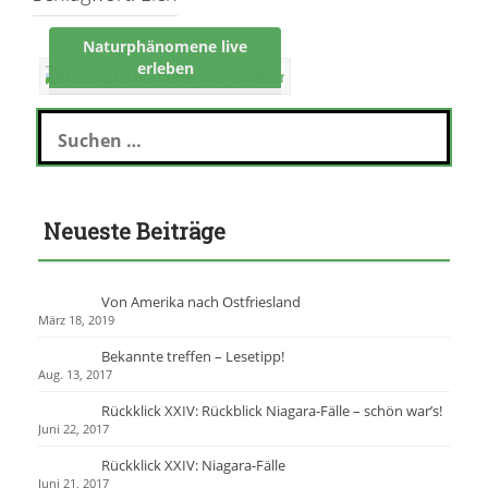
Naturphänomene live
erleben
S
u
c
h
e
Neueste Beiträge
n
n
a
c
Von Amerika nach Ostfriesland
h
März 18, 2019
:
Bekannte treffen – Lesetipp!
Aug. 13, 2017
Rückklick XXIV: Rückblick Niagara-Fälle – schön war’s!
Juni 22, 2017
Rückklick XXIV: Niagara-Fälle
Juni 21, 2017