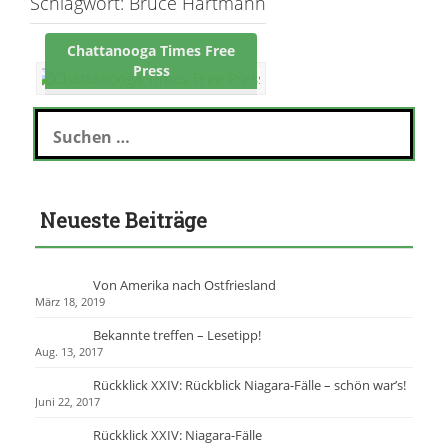
Schlagwort:
Bruce Hartmann
Chattanooga Times Free
Press
S
u
c
h
e
Neueste Beiträge
n
n
a
c
Von Amerika nach Ostfriesland
h
März 18, 2019
:
Bekannte treffen – Lesetipp!
Aug. 13, 2017
Rückklick XXIV: Rückblick Niagara-Fälle – schön war’s!
Juni 22, 2017
Rückklick XXIV: Niagara-Fälle