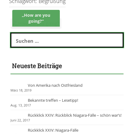
Schlagwort:
Begrüßung
„How are you
going?“
S
u
c
h
e
Neueste Beiträge
n
n
a
c
Von Amerika nach Ostfriesland
h
März 18, 2019
:
Bekannte treffen – Lesetipp!
Aug. 13, 2017
Rückklick XXIV: Rückblick Niagara-Fälle – schön war’s!
Juni 22, 2017
Rückklick XXIV: Niagara-Fälle