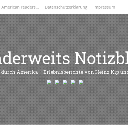
o American readers…
Datenschutzerklärung
Impressum
derweits Notizb
 durch Amerika – Erlebnisberichte von Heinz Kip u