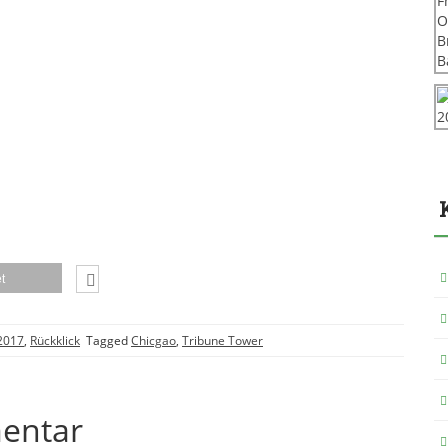
t
 2017
,
Rückklick
Tagged
Chicgao
,
Tribune Tower
entar