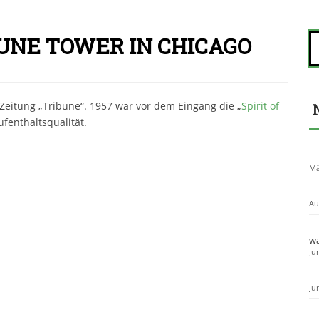
S
BUNE TOWER IN CHICAGO
u
c
h
e
Zeitung „Tribune“. 1957 war vor dem Eingang die „
Spirit of
n
Aufenthaltsqualität.
n
a
c
h
Mä
:
Au
wa
Ju
Ju