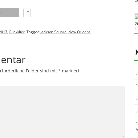
t
 2017
,
Rückklick
Tagged
Jackson Square
,
New Orleans
entar
rforderliche Felder sind mit
*
markiert
A