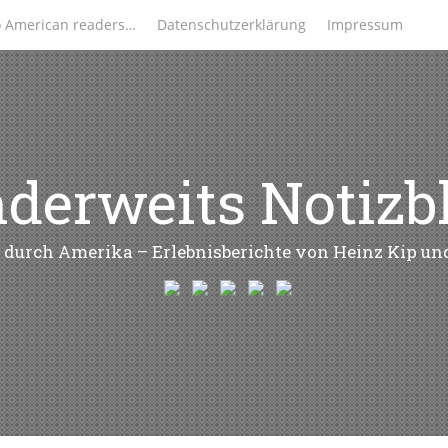
o American readers…
Datenschutzerklärung
Impressum
derweits Notizb
 durch Amerika – Erlebnisberichte von Heinz Kip u