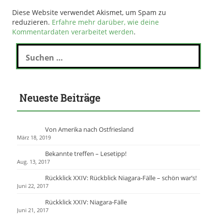
Diese Website verwendet Akismet, um Spam zu
reduzieren.
Erfahre mehr darüber, wie deine
Kommentardaten verarbeitet werden
.
S
u
c
h
e
Neueste Beiträge
n
n
a
c
Von Amerika nach Ostfriesland
h
März 18, 2019
:
Bekannte treffen – Lesetipp!
Aug. 13, 2017
Rückklick XXIV: Rückblick Niagara-Fälle – schön war’s!
Juni 22, 2017
Rückklick XXIV: Niagara-Fälle
Juni 21, 2017