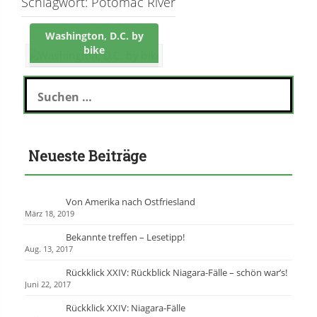
Schlagwort:
Potomac River
Washington, D.C. by
bike
S
u
c
h
e
Neueste Beiträge
n
n
a
c
Von Amerika nach Ostfriesland
h
März 18, 2019
:
Bekannte treffen – Lesetipp!
Aug. 13, 2017
Rückklick XXIV: Rückblick Niagara-Fälle – schön war’s!
Juni 22, 2017
Rückklick XXIV: Niagara-Fälle