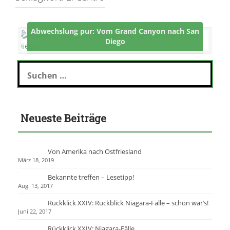
Abwechslung pur: Vom Grand Canyon nach San
Diego
S
u
c
h
e
Neueste Beiträge
n
n
a
c
Von Amerika nach Ostfriesland
h
März 18, 2019
:
Bekannte treffen – Lesetipp!
Aug. 13, 2017
Rückklick XXIV: Rückblick Niagara-Fälle – schön war’s!
Juni 22, 2017
Rückklick XXIV: Niagara-Fälle